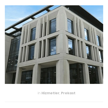
in
Hizmetler
,
Prekast
KASIM 27, 2019