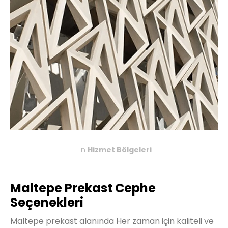
in
Hizmet Bölgeleri
KASIM 27, 2019
Maltepe Prekast Cephe
Seçenekleri
Maltepe prekast alanında Her zaman için kaliteli ve