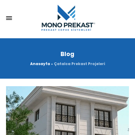
Blog
Anasayfa
»
Çatalca Prekast Projeleri