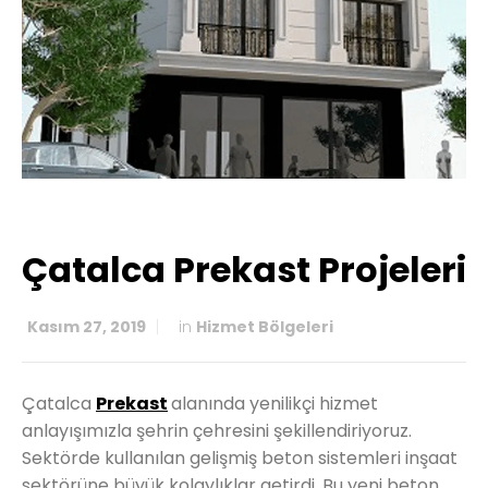
Çatalca Prekast Projeleri
Kasım 27, 2019
in
Hizmet Bölgeleri
Çatalca
Prekast
alanında yenilikçi hizmet
anlayışımızla şehrin çehresini şekillendiriyoruz.
Sektörde kullanılan gelişmiş beton sistemleri inşaat
sektörüne büyük kolaylıklar getirdi. Bu yeni beton