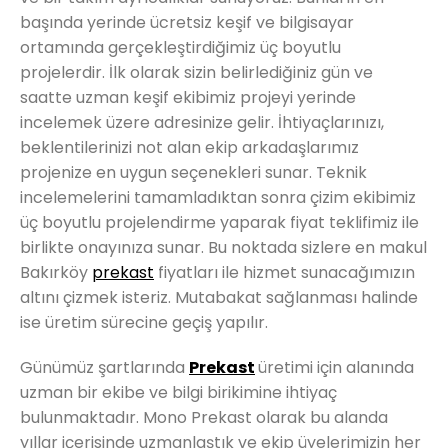
başında yerinde ücretsiz keşif ve bilgisayar
ortamında gerçekleştirdiğimiz üç boyutlu
projelerdir. İlk olarak sizin belirlediğiniz gün ve
saatte uzman keşif ekibimiz projeyi yerinde
incelemek üzere adresinize gelir. İhtiyaçlarınızı,
beklentilerinizi not alan ekip arkadaşlarımız
projenize en uygun seçenekleri sunar. Teknik
incelemelerini tamamladıktan sonra çizim ekibimiz
üç boyutlu projelendirme yaparak fiyat teklifimiz ile
birlikte onayınıza sunar. Bu noktada sizlere en makul
Bakırköy
prekast
fiyatları ile hizmet sunacağımızın
altını çizmek isteriz. Mutabakat sağlanması halinde
ise üretim sürecine geçiş yapılır.
Günümüz şartlarında
Prekast
üretimi için alanında
uzman bir ekibe ve bilgi birikimine ihtiyaç
bulunmaktadır. Mono Prekast olarak bu alanda
yıllar içerisinde uzmanlaştık ve ekip üyelerimizin her