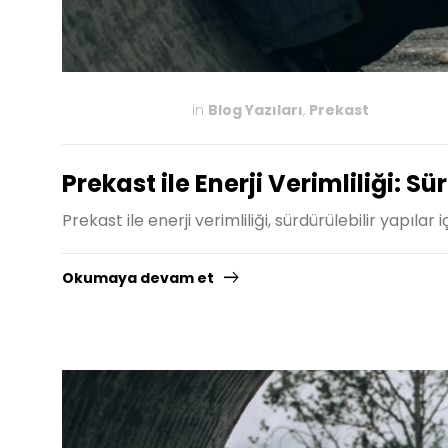
in
Blog Yazıları
,
Prekast
MAYIS 19, 2025
Prekast ile Enerji Verimliliği: 
Prekast ile enerji verimliliği, sürdürülebilir yapıla
Okumaya devam et