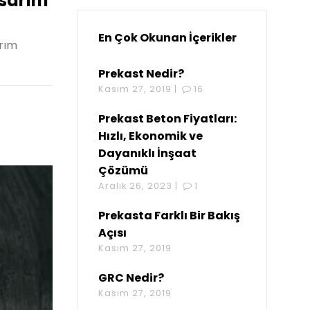
asarım
En Çok Okunan İçerikler
arım
Prekast Nedir?
Kasım 27, 2019 |
16
Prekast Beton Fiyatları:
Hızlı, Ekonomik ve
Dayanıklı İnşaat
Çözümü
Aralık 26, 2023 |
1
Prekasta Farklı Bir Bakış
Açısı
Kasım 27, 2019
GRC Nedir?
Kasım 27, 2019