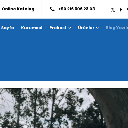
Online Katalog
+90 216 606 28 03
 Sayfa
Kurumsal
Prekast
Ürünler
Blog Yazıl