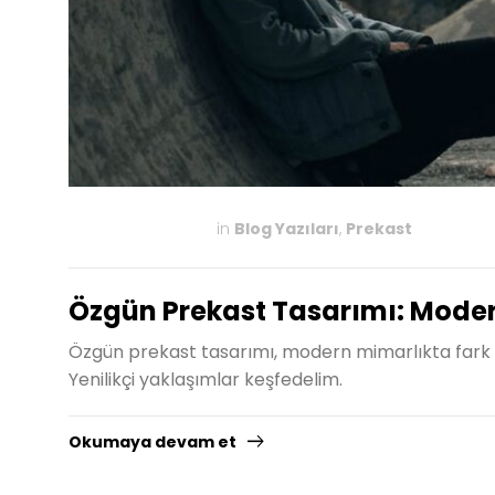
in
Blog Yazıları
,
Prekast
MAYIS 20, 2025
Özgün Prekast Tasarımı: Modern
Özgün prekast tasarımı, modern mimarlıkta fark y
Yenilikçi yaklaşımlar keşfedelim.
Okumaya devam et