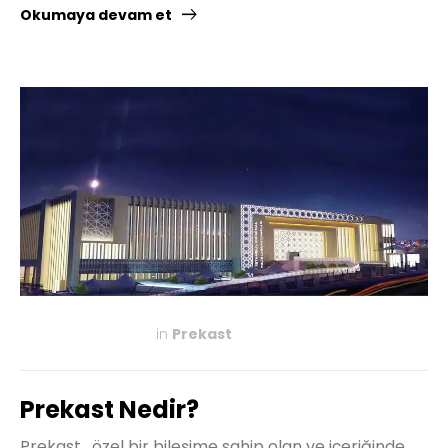
Okumaya devam et
in
Prekast
KASIM 27, 2019
Prekast Nedir?
Prekast , özel bir bileşime sahip olan ve içeriğinde